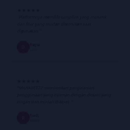
★★★★★
"Platformnya memiliki tampilan yang menarik
dan fitur yang mudah ditemukan saat
digunakan."
Bayu
D
Solo
★★★★★
"MAHABET77 memberikan pengalaman
penggunaan yang nyaman dengan desain yang
ringan dan mudah diakses."
Rudi
R
Kediri