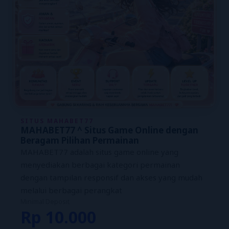
SITUS MAHABET77
MAHABET77 ^ Situs Game Online dengan
Beragam Pilihan Permainan
MAHABET77 adalah situs game online yang
menyediakan berbagai kategori permainan
dengan tampilan responsif dan akses yang mudah
melalui berbagai perangkat
Minimal Deposit
Rp 10.000